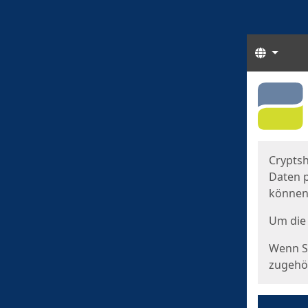
Sprach
Start
Starts
Cryptsh
Daten p
können
Um die 
Wenn Si
zugehör