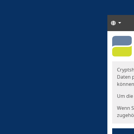
Sprach
Start
Starts
Cryptsh
Daten p
können
Um die 
Wenn Si
zugehör