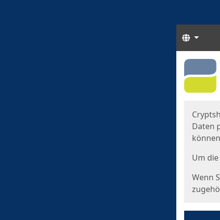
Sprach
Start
Starts
Cryptsh
Daten p
können
Um die 
Wenn Si
zugehör