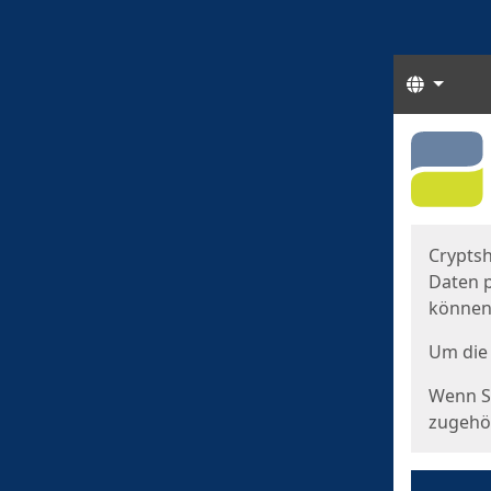
Sprach
Start
Starts
Cryptsh
Daten p
können
Um die 
Wenn Si
zugehör