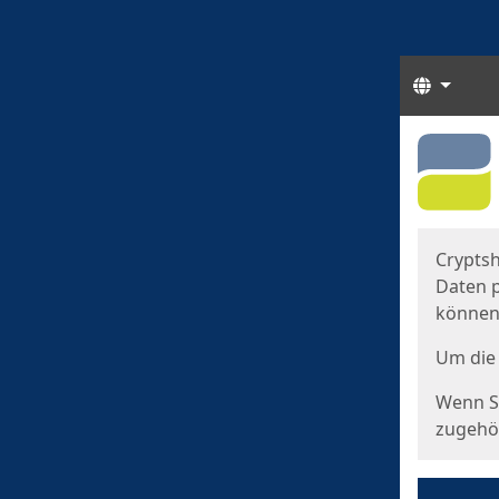
Sprach
Start
Starts
Cryptsh
Daten p
können
Um die 
Wenn Si
zugehör