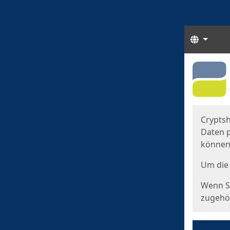
Sprach
Start
Starts
Cryptsh
Daten p
können
Um die 
Wenn Si
zugehör