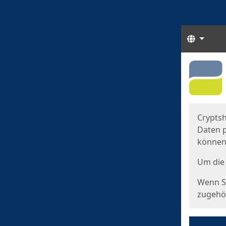
Sprach
Start
Starts
Cryptsh
Daten p
können
Um die 
Wenn Si
zugehör