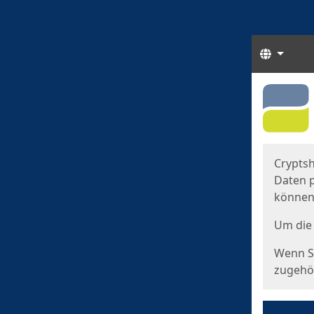
Sprach
Start
Starts
Cryptsh
Daten p
können
Um die 
Wenn Si
zugehör