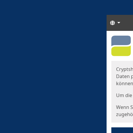
Sprach
Start
Starts
Cryptsh
Daten p
können
Um die 
Wenn Si
zugehör