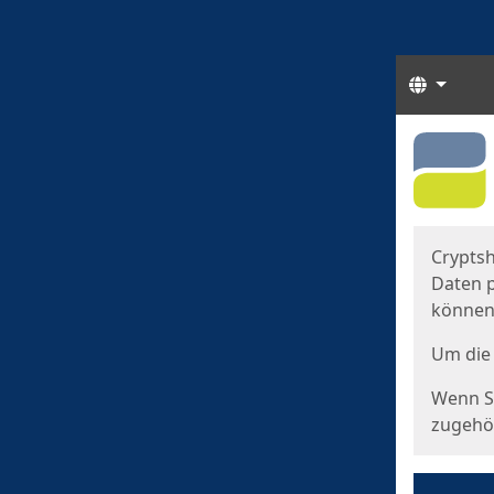
Sprach
Start
Starts
Cryptsh
Daten p
können
Um die 
Wenn Si
zugehör