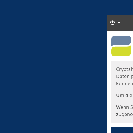
Sprach
Start
Starts
Cryptsh
Daten p
können
Um die 
Wenn Si
zugehör