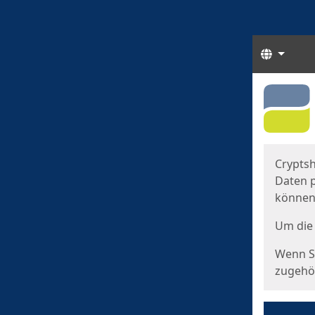
Sprach
Start
Starts
Cryptsh
Daten p
können
Um die 
Wenn Si
zugehör