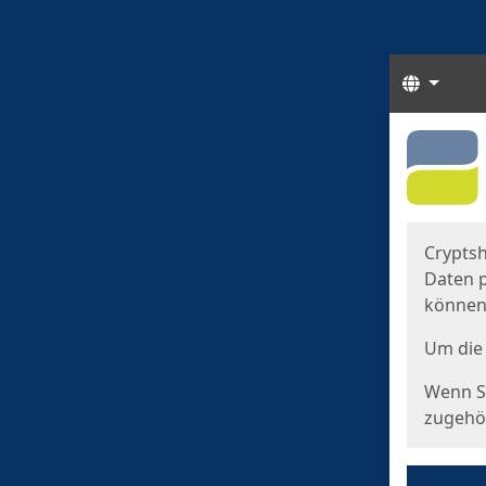
Sprach
Start
Starts
Cryptsh
Daten p
können
Um die 
Wenn Si
zugehör