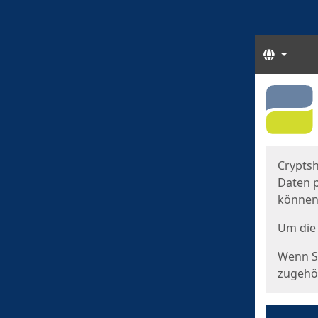
Sprach
Start
Starts
Cryptsh
Daten p
können
Um die 
Wenn Si
zugehör