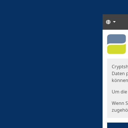
Sprach
Start
Starts
Cryptsh
Daten p
können
Um die 
Wenn Si
zugehör