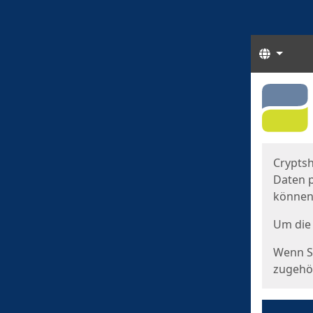
Sprach
Start
Starts
Cryptsh
Daten p
können
Um die 
Wenn Si
zugehör