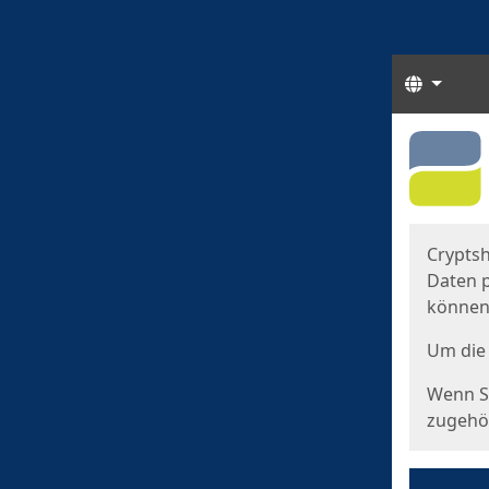
Sprach
Start
Starts
Cryptsh
Daten p
können
Um die 
Wenn Si
zugehör