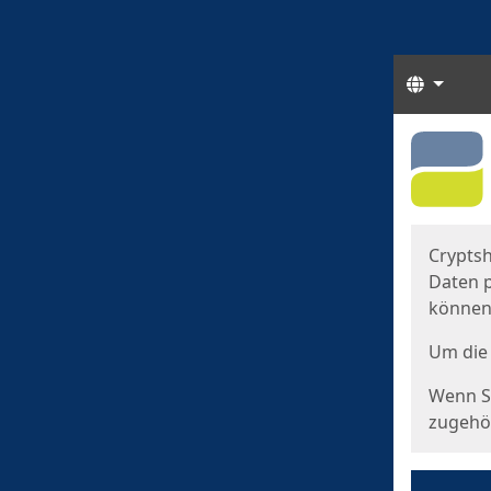
Sprach
Start
Starts
Cryptsh
Daten p
können
Um die 
Wenn Si
zugehör